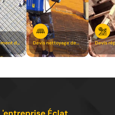
ement de
Devis nettoyage de
Devis ré
toiture 31
toiture 3
'entreprise Éclat