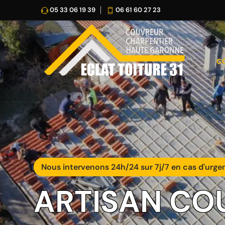
05 33 06 19 39
06 61 60 27 23
C
Nous intervenons 24h/24 sur 7j/7 en cas d'urge
ARTISAN CO