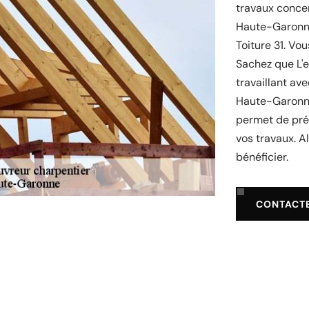
travaux concer
Haute-Garonne 
Toiture 31. Vo
Sachez que L'e
travaillant av
Haute-Garonne 
permet de pré
vos travaux. A
bénéficier.
CONTACT