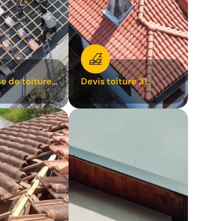
se de toiture
Devis toiture 31