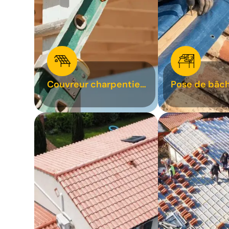
Couvreur charpentier
Pose de bâch
31
bâchage de t