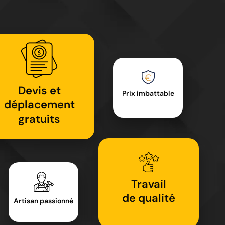
Devis et
Prix imbattable
déplacement
gratuits
Travail
de qualité
Artisan passionné