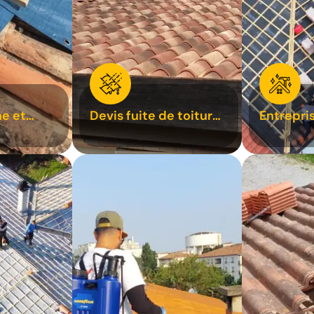
e et
Devis fuite de toiture
Entrepri
oiture 31
31
31