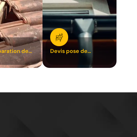
paration de
Devis pose de
1
gouttière 31