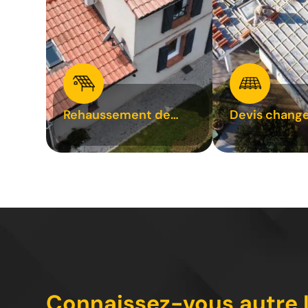
Rehaussement de
Devis chang
toiture 31
tuile 31
Connaissez-vous autre L