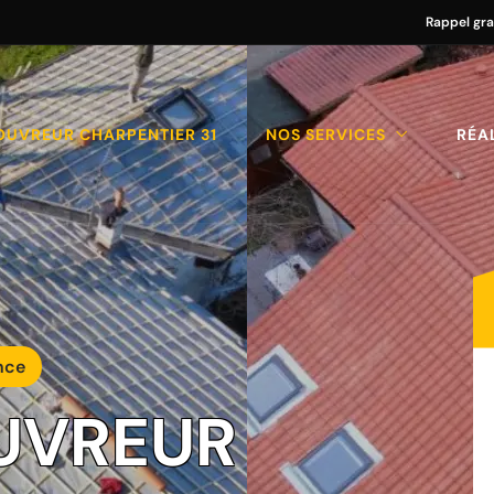
Rappel gra
OUVREUR CHARPENTIER 31
NOS SERVICES
RÉA
nce
UVREUR