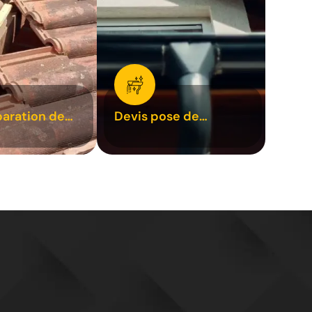
paration de
Devis pose de
1
gouttière 31