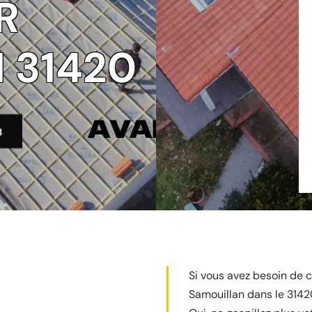
R
 31420
3
Si vous avez besoin de 
Samouillan dans le 31420