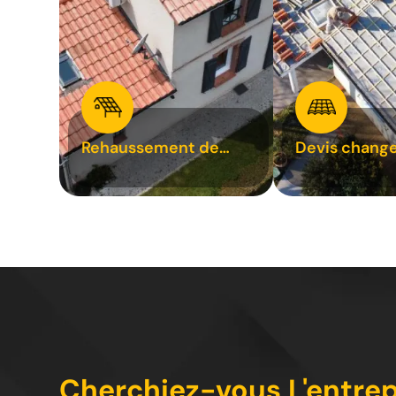
Rehaussement de
Devis chang
toiture 31
tuile 31
Cherchiez-vous L'entrepr