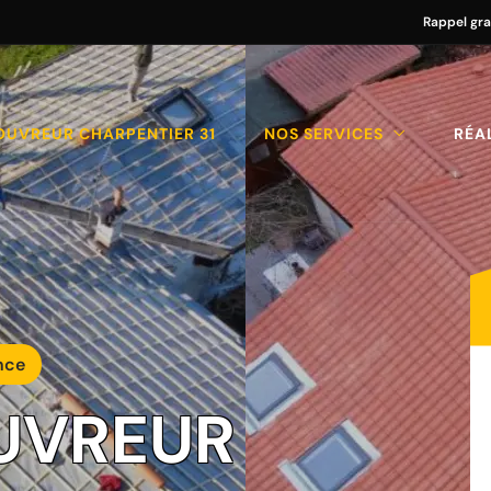
Rappel gra
OUVREUR CHARPENTIER 31
NOS SERVICES
RÉA
nce
UVREUR