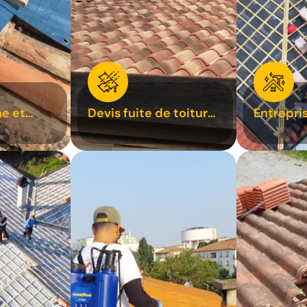
e et
Devis fuite de toiture
Entrepri
oiture 31
31
31