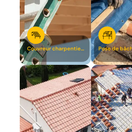
Couvreur charpentier
Pose de bâch
31
bâchage de t