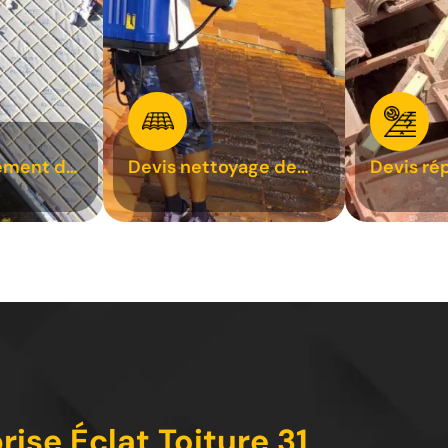
ement de
Devis nettoyage de
Devis ré
toiture 31
toiture 3
ise Éclat Toiture 31