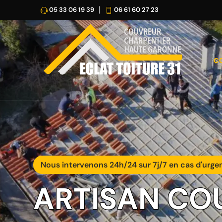
05 33 06 19 39
06 61 60 27 23
C
Nous intervenons 24h/24 sur 7j/7 en cas d'urge
ARTISAN CO