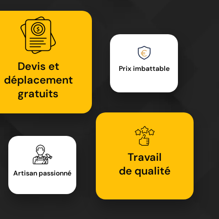
Devis et
Prix imbattable
déplacement
gratuits
Travail
de qualité
Artisan passionné