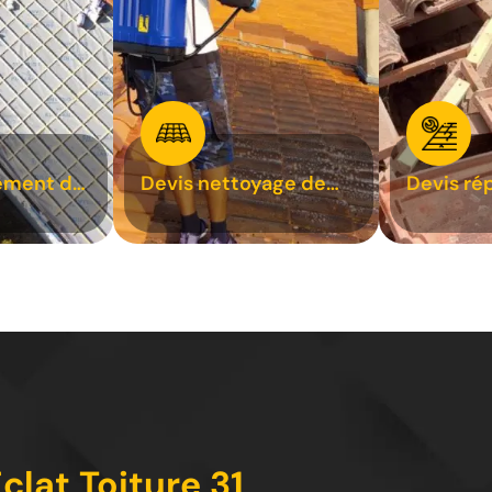
ement de
Devis nettoyage de
Devis ré
toiture 31
toiture 3
clat Toiture 31