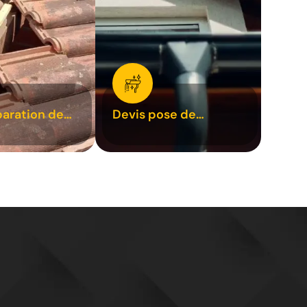
paration de
Devis pose de
1
gouttière 31