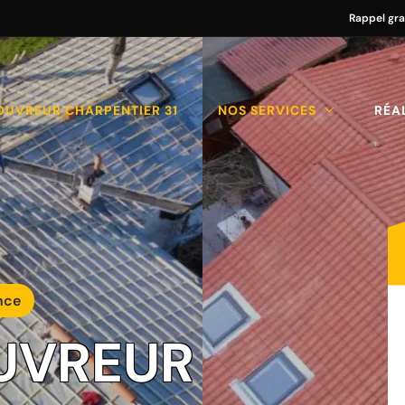
Rappel gra
OUVREUR CHARPENTIER 31
NOS SERVICES
RÉA
nce
UVREUR