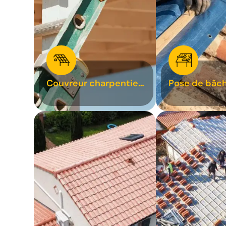
Couvreur charpentier
Pose de bâch
31
bâchage de t