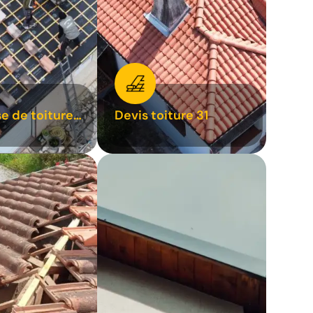
se de toiture
Devis toiture 31