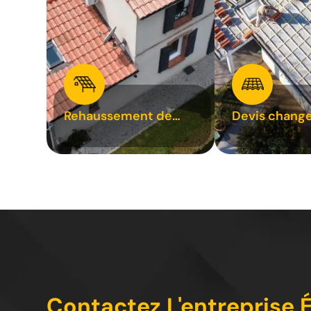
Rehaussement de
Devis chang
toiture 31
tuile 31
Contactez L'entreprise É