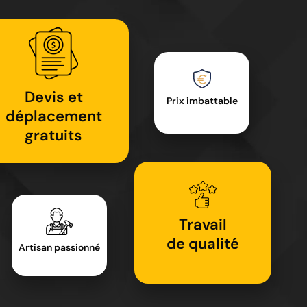
Devis et
Prix imbattable
déplacement
gratuits
Travail
de qualité
Artisan passionné