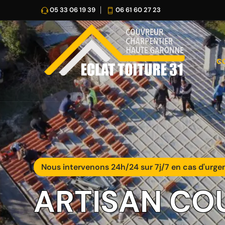
05 33 06 19 39
06 61 60 27 23
C
Nous intervenons 24h/24 sur 7j/7 en cas d'urge
ARTISAN CO