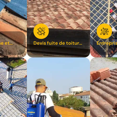
e et
Devis fuite de toiture
Entrepri
oiture 31
31
31