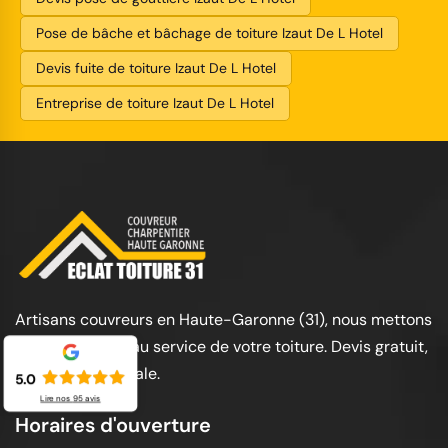
Pose de bâche et bâchage de toiture Izaut De L Hotel
Devis fuite de toiture Izaut De L Hotel
Entreprise de toiture Izaut De L Hotel
Artisans couvreurs en Haute-Garonne (31), nous mettons
notre expertise au service de votre toiture. Devis gratuit,
garantie décennale.
5.0
Lire nos
95
avis
Horaires d'ouverture