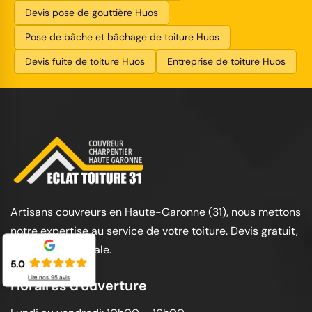
Devis pose de gouttière Huos
Pose de bâche et bâchage de toiture Huos
Devis fuite de toiture Huos
Entreprise de toiture Huos
Artisans couvreurs en Haute-Garonne (31), nous mettons
notre expertise au service de votre toiture. Devis gratuit,
garantie décennale.
5.0
Lire nos
95
avis
Horaires d'ouverture