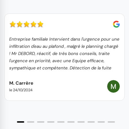
Entreprise familiale Intervient dans l'urgence pour une
infiltration d'eau au plafond , malgré le planning chargé
! Mr DEBORD, réactif, de très bons conseils, traite
l'urgence en priorité, avec une Equipe efficace,
sympathique et compétente. Détection de la fuite
rapide et réparation hors d'eau le lendemain +
nettoyage toiture, gouttières et remplacement tuiles
M. Carrère
cassées Travail propre, soigné et professionnel. Je
le 24/10/2024
recommande sans hésiter.