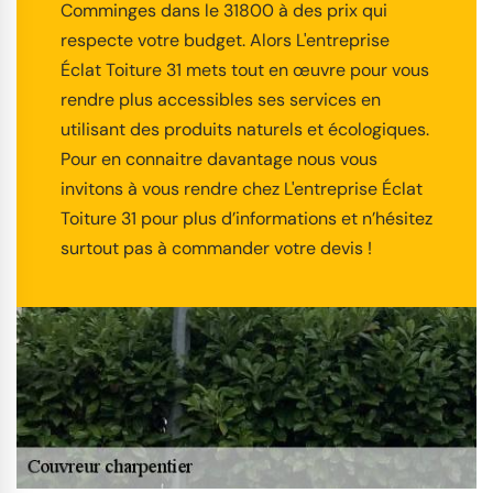
Comminges dans le 31800 à des prix qui
respecte votre budget. Alors L'entreprise
Éclat Toiture 31 mets tout en œuvre pour vous
rendre plus accessibles ses services en
utilisant des produits naturels et écologiques.
Pour en connaitre davantage nous vous
invitons à vous rendre chez L'entreprise Éclat
Toiture 31 pour plus d’informations et n’hésitez
surtout pas à commander votre devis !