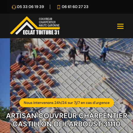
05 33 06 19 39
06 61 60 27 23
Nous intervenons 24h/24 sur 7j/7 en cas d'urgence
ARTISAN COUVREUR CHARPENTIER
CASTILLON DE LARBOUST 31110