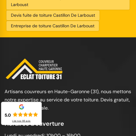
Larboust
Devis fuite de toiture Castillon De Larboust
Entreprise de toiture Castillon De Larboust
Artisans couvreurs en Haute-Garonne (31), nous mettons
notre expertise au service de votre toiture. Devis gratuit,
garantie décennale.
5.0
Lire nos
95
avis
Horaires d'ouverture
Lundi au vendredi: 10h00 – 16h00