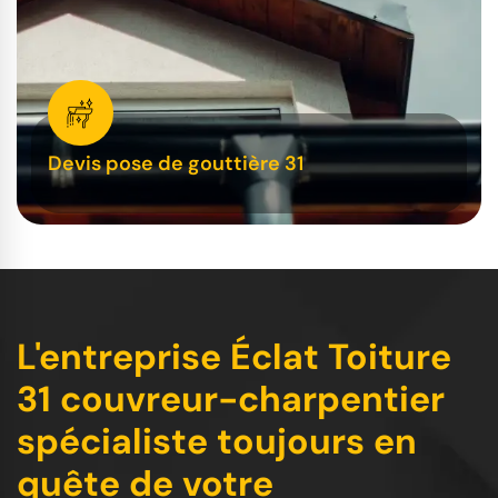
Devis pose de gouttière 31
L'entreprise Éclat Toiture
31 couvreur-charpentier
spécialiste toujours en
quête de votre