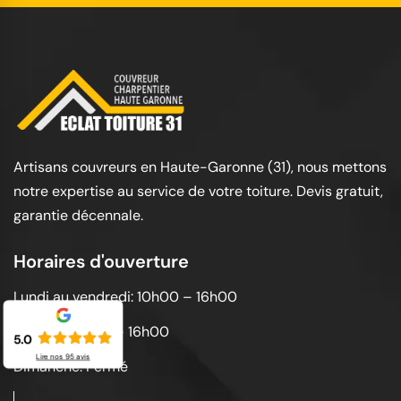
Artisans couvreurs en Haute-Garonne (31), nous mettons
notre expertise au service de votre toiture. Devis gratuit,
garantie décennale.
Horaires d'ouverture
Lundi au vendredi: 10h00 – 16h00
Samedi: 10h00 – 16h00
5.0
Lire nos
95
avis
Dimanche: Fermé