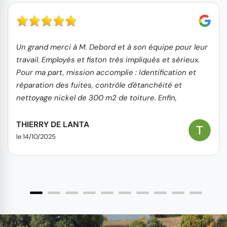
Un grand merci à M. Debord et à son équipe pour leur
travail. Employés et fiston très impliqués et sérieux.
Pour ma part, mission accomplie : Identification et
réparation des fuites, contrôle d'étanchéité et
nettoyage nickel de 300 m2 de toiture. Enfin,
concernant l'aspect financier, le rapport
coût/prestation est très correct. Je recommande
THIERRY DE LANTA
sans hésitation.
le 14/10/2025