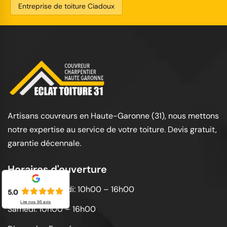
Entreprise de toiture Ciadoux
Artisans couvreurs en Haute-Garonne (31), nous mettons
notre expertise au service de votre toiture. Devis gratuit,
garantie décennale.
Horaires d'ouverture
Lundi au vendredi: 10h00 – 16h00
5.0
Lire nos
95
avis
Samedi: 10h00 – 16h00