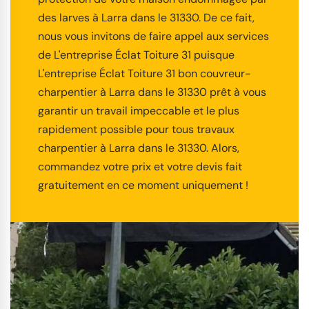
des larves à Larra dans le 31330. De ce fait,
nous vous invitons de faire appel aux services
de L'entreprise Éclat Toiture 31 puisque
L'entreprise Éclat Toiture 31 bon couvreur-
charpentier à Larra dans le 31330 prêt à vous
garantir un travail impeccable et le plus
rapidement possible pour tous travaux
charpentier à Larra dans le 31330. Alors,
commandez votre prix et votre devis fait
gratuitement en ce moment uniquement !