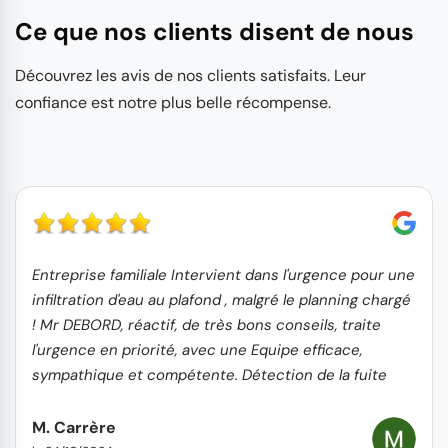
Ce que nos clients disent de nous
Découvrez les avis de nos clients satisfaits. Leur
confiance est notre plus belle récompense.
Entreprise familiale Intervient dans l'urgence pour une
infiltration d'eau au plafond , malgré le planning chargé
! Mr DEBORD, réactif, de très bons conseils, traite
l'urgence en priorité, avec une Equipe efficace,
sympathique et compétente. Détection de la fuite
rapide et réparation hors d'eau le lendemain +
nettoyage toiture, gouttières et remplacement tuiles
M. Carrère