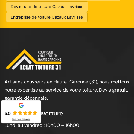
Devis fuite de toiture Cazaux Layrisse
Entreprise de toiture Cazaux Layrisse
Artisans couvreurs en Haute-Garonne (31), nous mettons
notre expertise au service de votre toiture. Devis gratuit,
garantie décennale.
Horaires d'ouverture
5.0
Lire nos
95
avis
Lundi au vendredi: 10h00 – 16h00