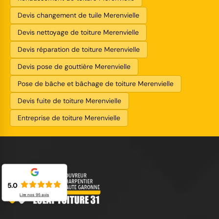
Devis changement de tuile Merenvielle
Devis nettoyage de toiture Merenvielle
Devis réparation de toiture Merenvielle
Devis pose de gouttière Merenvielle
Pose de bâche et bâchage de toiture Merenvielle
Devis fuite de toiture Merenvielle
Entreprise de toiture Merenvielle
5.0
Lire nos
95
avis