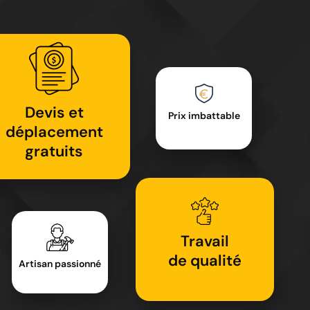
Devis et
Prix imbattable
déplacement
gratuits
Travail
de qualité
Artisan passionné