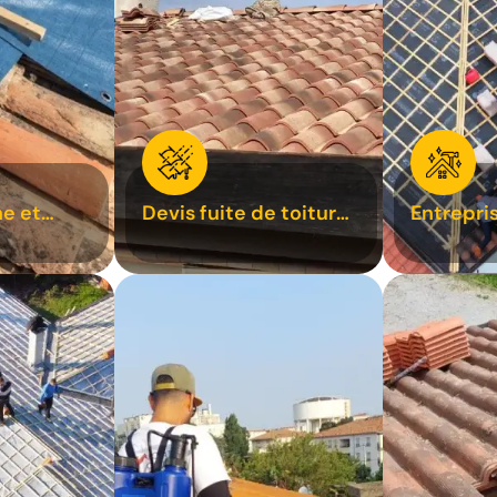
e et
Devis fuite de toiture
Entrepri
oiture 31
31
31