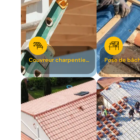
Couvreur charpentier
Pose de bâch
31
bâchage de t