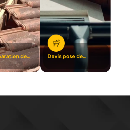
paration de
Devis pose de
1
gouttière 31