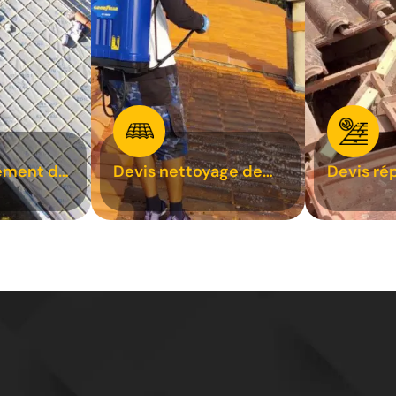
ement de
Devis nettoyage de
Devis ré
toiture 31
toiture 3