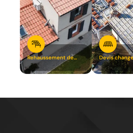
Rehaussement de
Devis chang
toiture 31
tuile 31