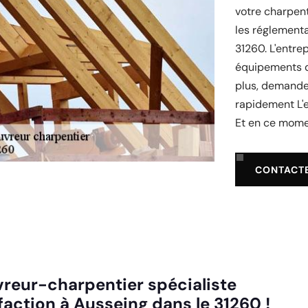
votre charpent
les réglementa
31260. L'entrep
équipements de
plus, demandez
rapidement L'e
Et en ce momen
CONTACT
uvreur-charpentier spécialiste
faction à Ausseing dans le 31260 !