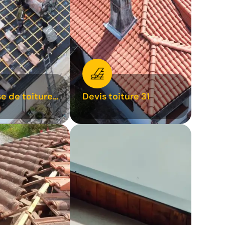
se de toiture
Devis toiture 31