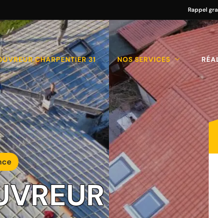
Rappel gra
OUVREUR CHARPENTIER 31
NOS SERVICES
RÉA
nce
UVREUR