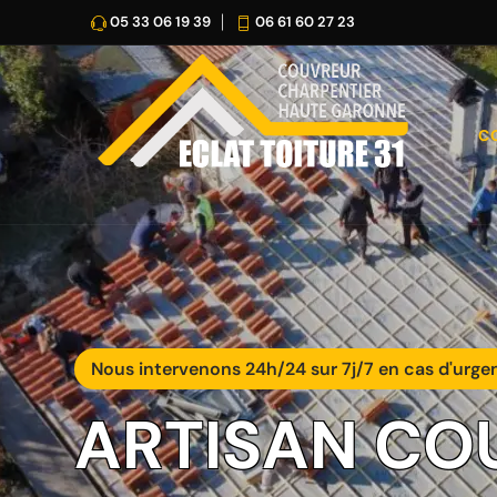
05 33 06 19 39
06 61 60 27 23
C
Nous intervenons 24h/24 sur 7j/7 en cas d'urge
ARTISAN CO