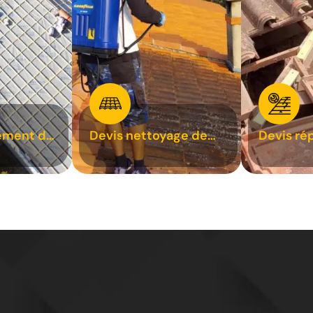
ement de
Devis nettoyage de
Devis ré
toiture 31
toiture 3