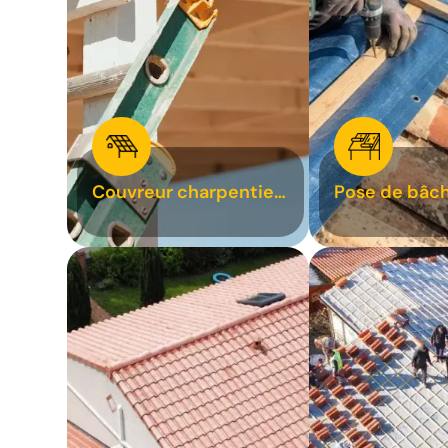
Couvreur charpentier
Pose de bâch
31
bâchage de t