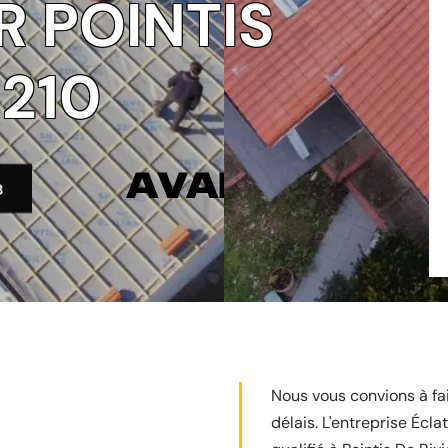
 POINTIS
1210
3
Nous vous convions à fai
délais. L'entreprise Écl