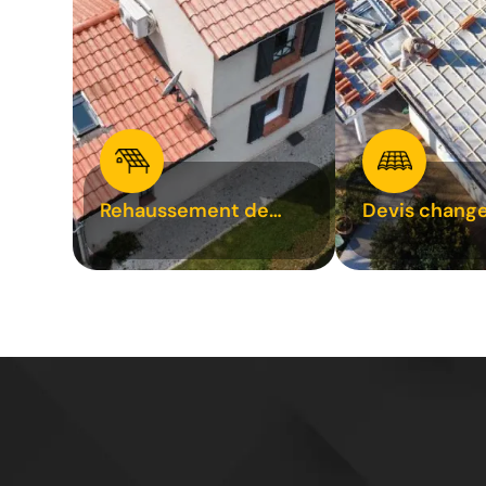
Rehaussement de
Devis chang
toiture 31
tuile 31