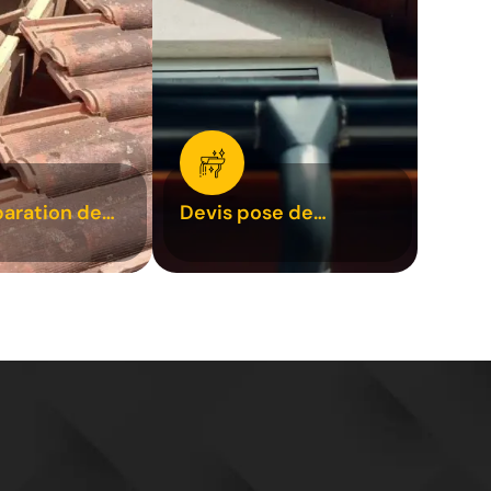
paration de
Devis pose de
1
gouttière 31