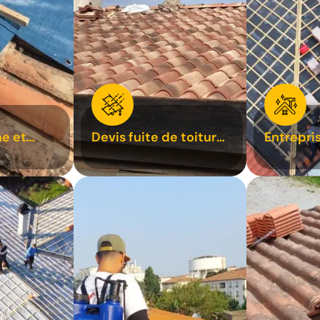
e et
Devis fuite de toiture
Entrepri
oiture 31
31
31