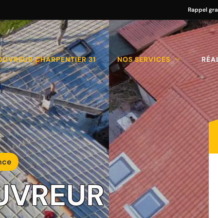
Rappel gra
OUVREUR CHARPENTIER 31
NOS SERVICES
RÉA
nce
UVREUR