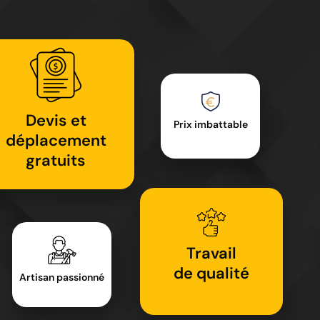
Devis et
Prix imbattable
déplacement
gratuits
Travail
de qualité
Artisan passionné