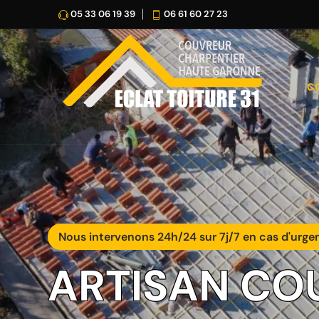
05 33 06 19 39
06 61 60 27 23
C
Nous intervenons 24h/24 sur 7j/7 en cas d'urge
ARTISAN CO