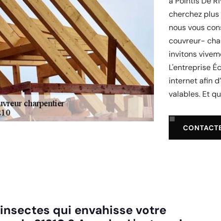
à Pointis De R
cherchez plus 
nous vous cons
couvreur- cha
invitons vivem
L'entreprise Éc
internet afin 
valables. Et q
CONTACT
 insectes qui envahisse votre