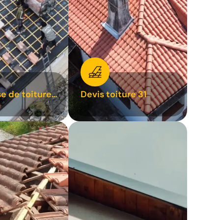
se de toiture
Devis toiture 31