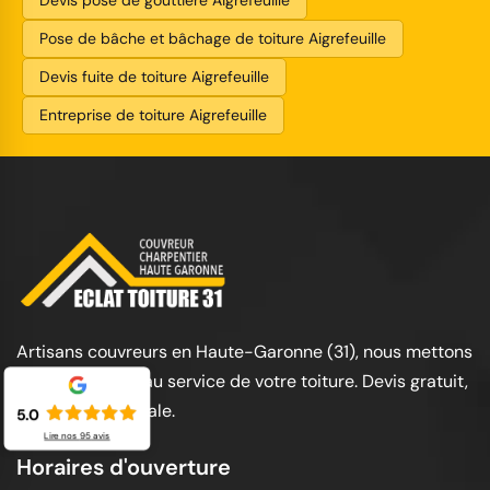
Devis pose de gouttière Aigrefeuille
Pose de bâche et bâchage de toiture Aigrefeuille
Devis fuite de toiture Aigrefeuille
Entreprise de toiture Aigrefeuille
Artisans couvreurs en Haute-Garonne (31), nous mettons
notre expertise au service de votre toiture. Devis gratuit,
garantie décennale.
5.0
Lire nos
95
avis
Horaires d'ouverture