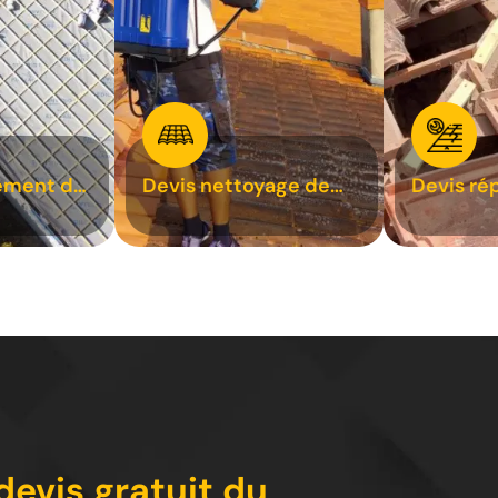
ement de
Devis nettoyage de
Devis ré
toiture 31
toiture 3
devis gratuit du