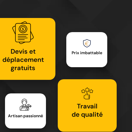
Devis et
Prix imbattable
déplacement
gratuits
Travail
de qualité
Artisan passionné