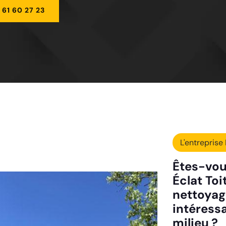
 61 60 27 23
L'entreprise 
Êtes-vou
Éclat Toi
nettoyag
intéress
milieu ?