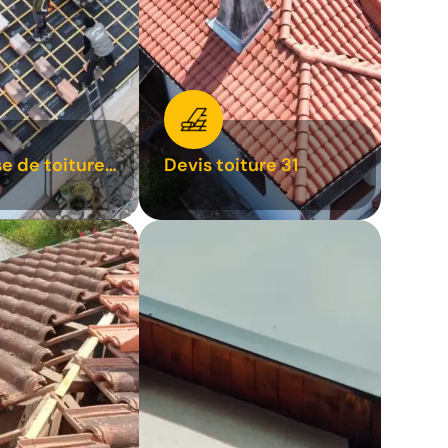
se de toiture
Devis toiture 31