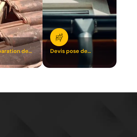
paration de
Devis pose de
1
gouttière 31