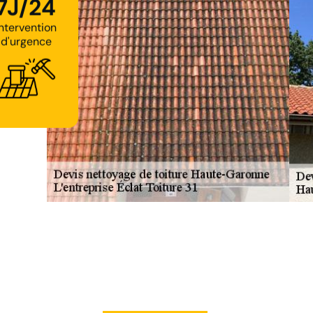
7J/24
Intervention
d'urgence