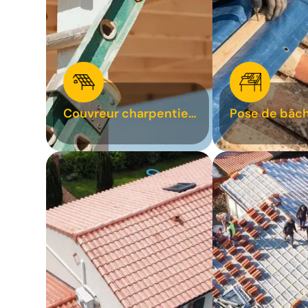
Couvreur charpentier
Pose de bâch
31
bâchage de t