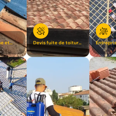
e et
Devis fuite de toiture
Entrepri
oiture 31
31
31