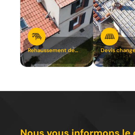
Rehaussement de
Devis chang
toiture 31
tuile 31
Nous vous informons le 