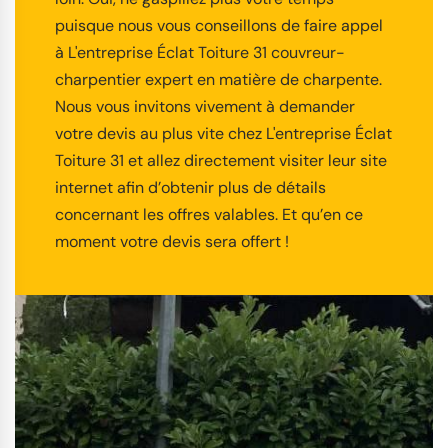
puisque nous vous conseillons de faire appel
à L'entreprise Éclat Toiture 31 couvreur-
charpentier expert en matière de charpente.
Nous vous invitons vivement à demander
votre devis au plus vite chez L'entreprise Éclat
Toiture 31 et allez directement visiter leur site
internet afin d’obtenir plus de détails
concernant les offres valables. Et qu’en ce
moment votre devis sera offert !