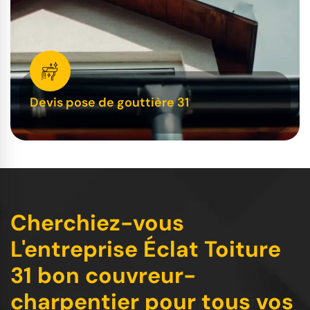
Devis pose de gouttière 31
Cherchiez-vous
L'entreprise Éclat Toiture
31 bon couvreur-
charpentier pour tous vos