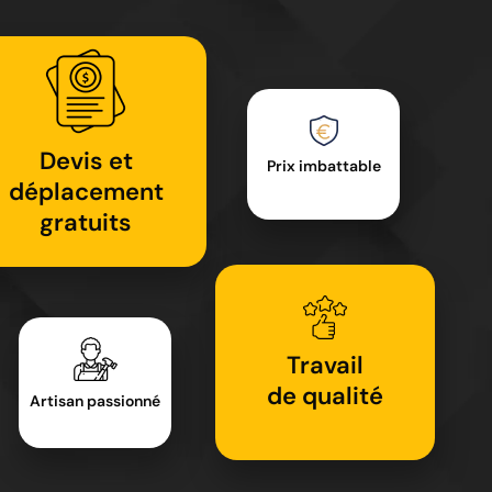
Devis et
Prix imbattable
déplacement
gratuits
Travail
de qualité
Artisan passionné