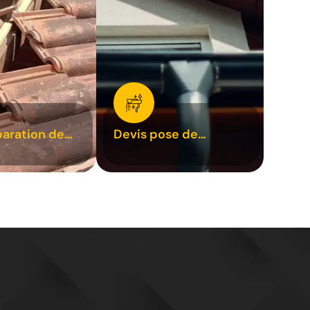
paration de
Devis pose de
1
gouttière 31