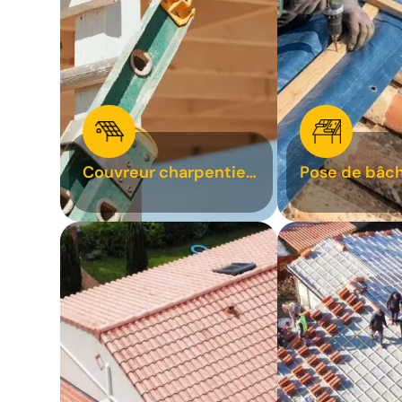
Couvreur charpentier
Pose de bâch
31
bâchage de t