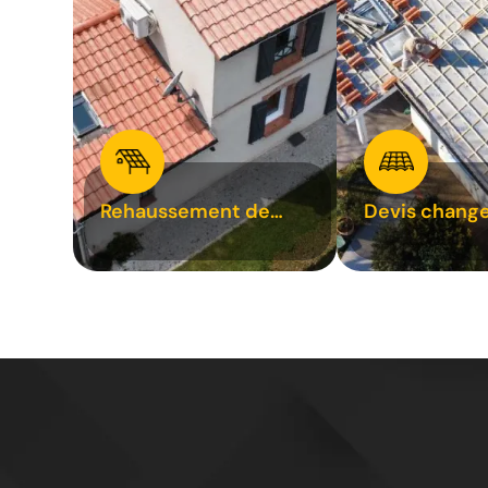
Rehaussement de
Devis chang
toiture 31
tuile 31