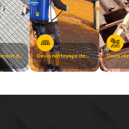
ement de
Devis nettoyage de
Devis ré
toiture 31
toiture 3