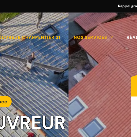
Rappel gra
OUVREUR CHARPENTIER 31
NOS SERVICES
RÉA
nce
UVREUR