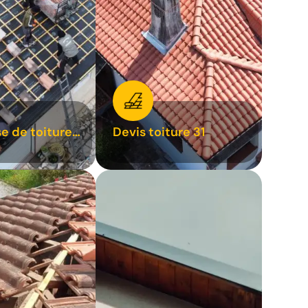
se de toiture
Devis toiture 31