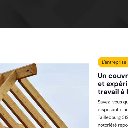
L'entreprise 
Un couvr
et expér
travail à
Savez-vous que
disposant d’u
Taillebourg 31
notoriété repo