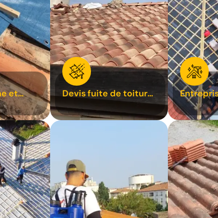
e et
Devis fuite de toiture
Entrepri
oiture 31
31
31