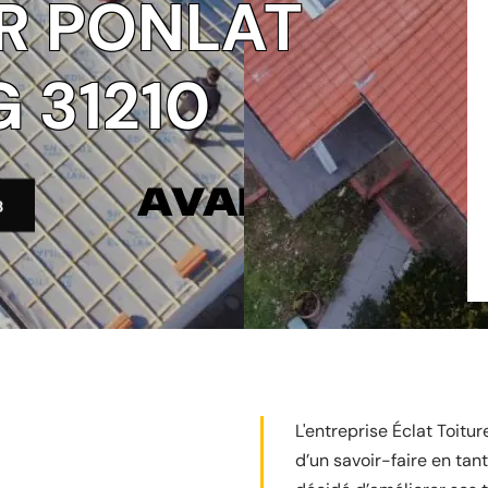
R PONLAT
 31210
3
L'entreprise Éclat Toitu
d’un savoir-faire en tant