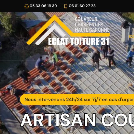
05 33 06 19 39
06 61 60 27 23
C
Nous intervenons 24h/24 sur 7j/7 en cas d'urge
ARTISAN CO