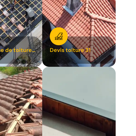
se de toiture
Devis toiture 31