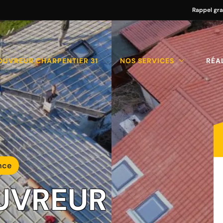
Rappel gra
OUVREUR CHARPENTIER 31
NOS SERVICES
RÉA
nce
UVREUR