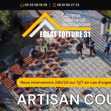
05 33 06 19 39
06 61 60 27 23
C
Nous intervenons 24h/24 sur 7j/7 en cas d'urge
ARTISAN CO