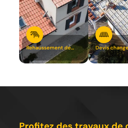
Rehaussement de
Devis chang
toiture 31
tuile 31
Profitez des travaux de 