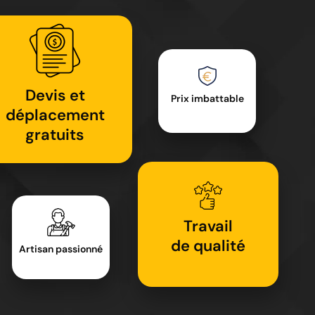
Devis et
Prix imbattable
déplacement
gratuits
Travail
de qualité
Artisan passionné