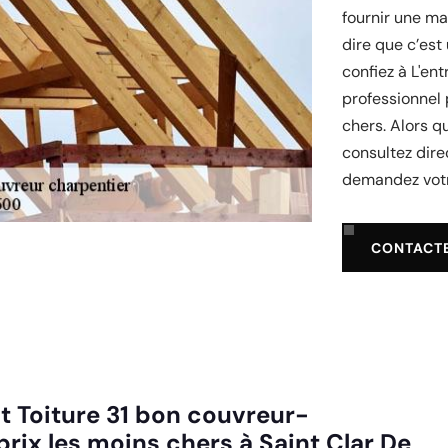
fournir une m
dire que c’est
confiez à L'en
professionnel 
chers. Alors q
consultez dire
demandez votre
CONTACT
t Toiture 31 bon couvreur-
prix les moins chers à Saint Clar De