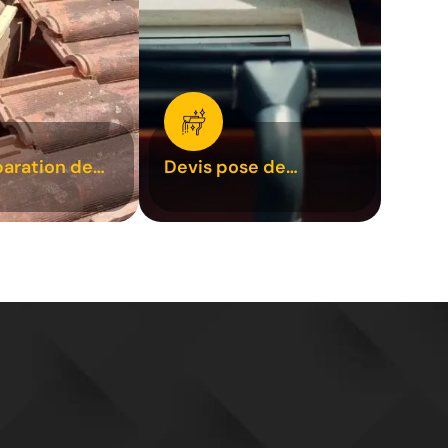
paration de
Devis pose de
1
gouttière 31