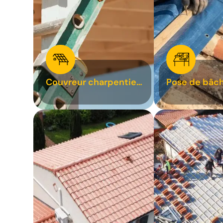
Couvreur charpentier
Pose de bâch
31
bâchage de t