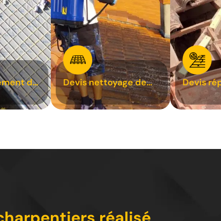
ement de
Devis nettoyage de
Devis ré
toiture 31
toiture 3
charpentiers réalisé