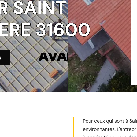
R SAINT
IERE 31600
3
Pour ceux qui sont à Sai
environnantes, L'entrepr