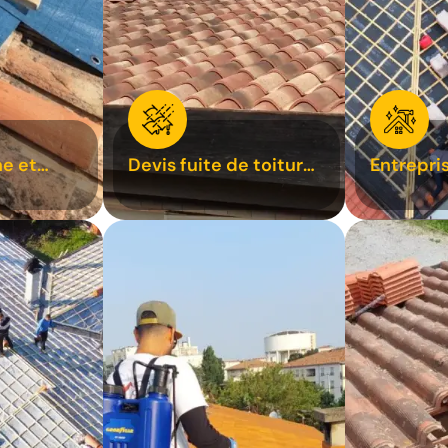
e et
Devis fuite de toiture
Entrepri
oiture 31
31
31