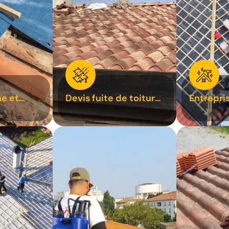
e et
Devis fuite de toiture
Entrepri
oiture 31
31
31