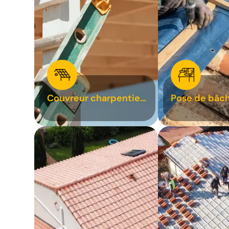
Couvreur charpentier
Pose de bâch
31
bâchage de t