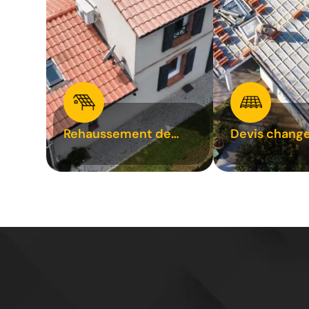
Rehaussement de
Devis chang
toiture 31
tuile 31