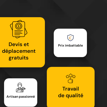
Devis et
Prix imbattable
déplacement
gratuits
Travail
de qualité
Artisan passionné