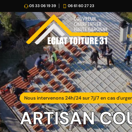
05 33 06 19 39
06 61 60 27 23
C
Nous intervenons 24h/24 sur 7j/7 en cas d'urge
ARTISAN CO