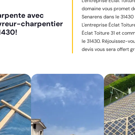
L'entreprise Éclat Toitu
domaine vous promet de
harpente avec
Senarens dans le 31430 
uvreur-charpentier
L'entreprise Éclat Toitu
1430!
Éclat Toiture 31 et comm
le 31430. Réjouissez-vo
devis vous sera offert g