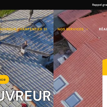
Rappel gra
OUVREUR CHARPENTIER 31
NOS SERVICES
RÉA
nce
UVREUR