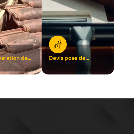
paration de
Devis pose de
1
gouttière 31