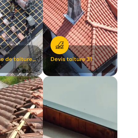
se de toiture
Devis toiture 31