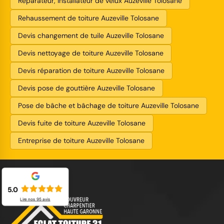
Réparateur, installateur de velux Auzeville Tolosane
Rehaussement de toiture Auzeville Tolosane
Devis changement de tuile Auzeville Tolosane
Devis nettoyage de toiture Auzeville Tolosane
Devis réparation de toiture Auzeville Tolosane
Devis pose de gouttière Auzeville Tolosane
Pose de bâche et bâchage de toiture Auzeville Tolosane
Devis fuite de toiture Auzeville Tolosane
Entreprise de toiture Auzeville Tolosane
5.0
Lire nos
95
avis