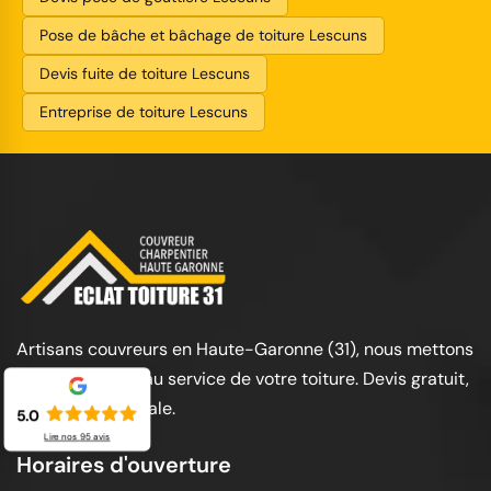
Pose de bâche et bâchage de toiture Lescuns
Devis fuite de toiture Lescuns
Entreprise de toiture Lescuns
Artisans couvreurs en Haute-Garonne (31), nous mettons
notre expertise au service de votre toiture. Devis gratuit,
garantie décennale.
5.0
Lire nos
95
avis
Horaires d'ouverture