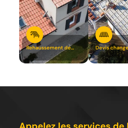
Rehaussement de
Devis chang
toiture 31
tuile 31
Appelez les services de 