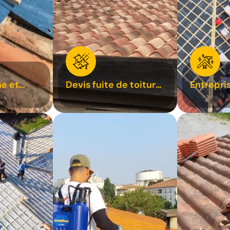
e et
Devis fuite de toiture
Entrepri
oiture 31
31
31