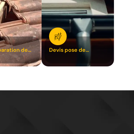
paration de
Devis pose de
1
gouttière 31