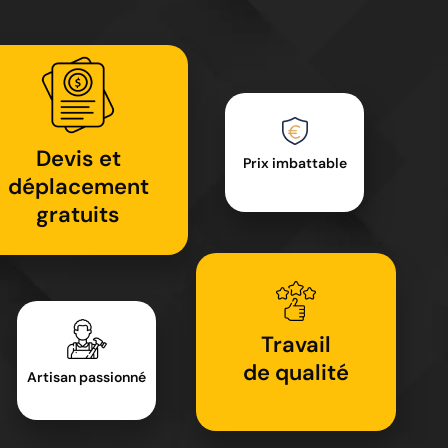
Devis et
Prix imbattable
déplacement
gratuits
Travail
de qualité
Artisan passionné