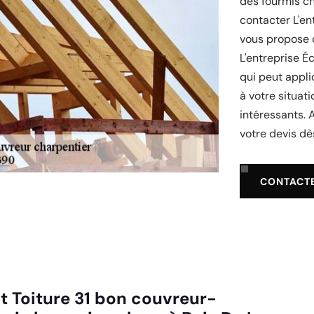
des fourmis c
contacter L'en
vous propose d
L'entreprise É
qui peut appli
à votre situat
intéressants. 
votre devis dè
CONTACT
t Toiture 31 bon couvreur-