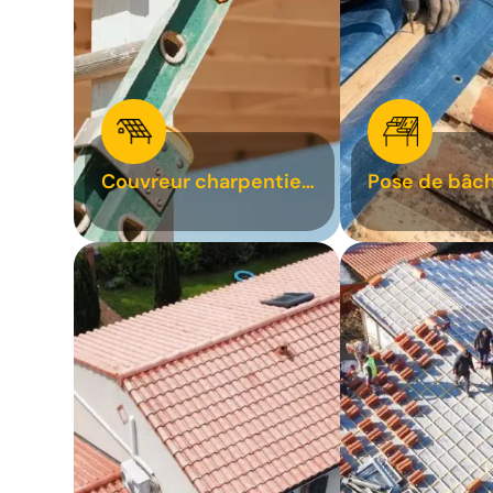
Couvreur charpentier
Pose de bâch
31
bâchage de t