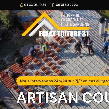
05 33 06 19 39
06 61 60 27 23
C
Nous intervenons 24h/24 sur 7j/7 en cas d'urge
ARTISAN CO