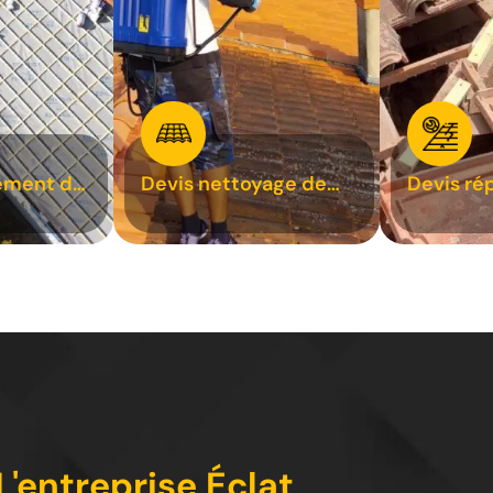
ement de
Devis nettoyage de
Devis ré
toiture 31
toiture 3
L'entreprise Éclat