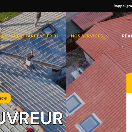
Rappel gra
OUVREUR CHARPENTIER 31
NOS SERVICES
RÉA
nce
UVREUR