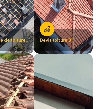
se de toiture
Devis toiture 31