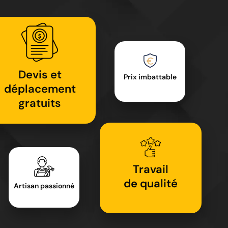
Devis et
Prix imbattable
déplacement
gratuits
Travail
de qualité
Artisan passionné