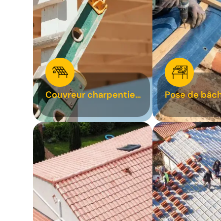
Couvreur charpentier
Pose de bâch
31
bâchage de t