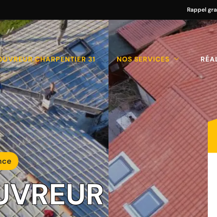
Rappel gra
OUVREUR CHARPENTIER 31
NOS SERVICES
RÉA
nce
UVREUR