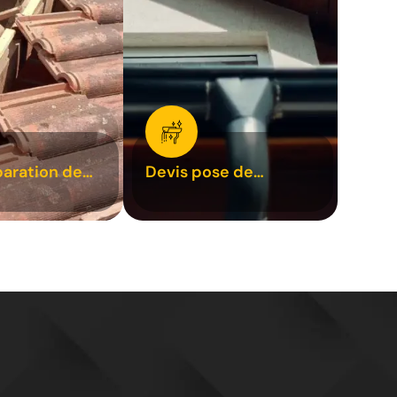
paration de
Devis pose de
1
gouttière 31