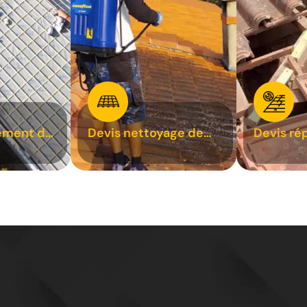
ement de
Devis nettoyage de
Devis ré
toiture 31
toiture 3