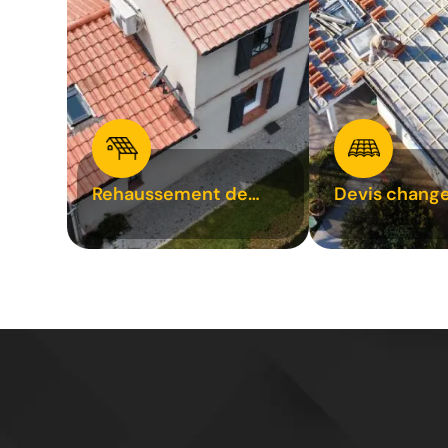
Rehaussement de
Devis chang
toiture 31
tuile 31