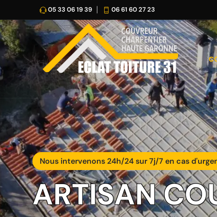
05 33 06 19 39
06 61 60 27 23
C
Nous intervenons 24h/24 sur 7j/7 en cas d'urge
ARTISAN CO