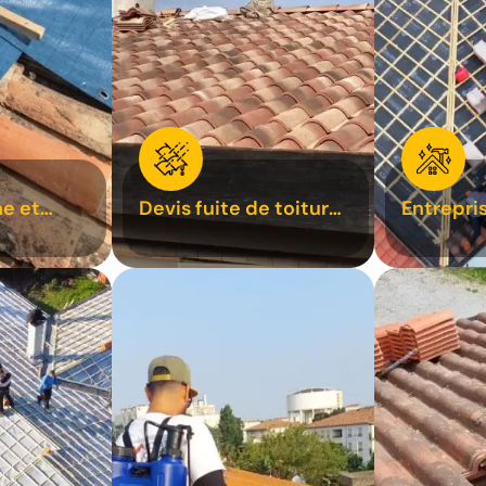
e et
Devis fuite de toiture
Entrepri
oiture 31
31
31