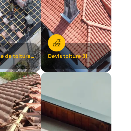
se de toiture
Devis toiture 31