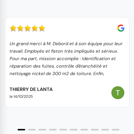
Un grand merci à M. Debord et à son équipe pour leur
travail. Employés et fiston très impliqués et sérieux.
Pour ma part, mission accomplie : Identification et
réparation des fuites, contrôle d'étanchéité et
nettoyage nickel de 300 m2 de toiture. Enfin,
concernant l'aspect financier, le rapport
coût/prestation est très correct. Je recommande
THIERRY DE LANTA
sans hésitation.
le 14/10/2025