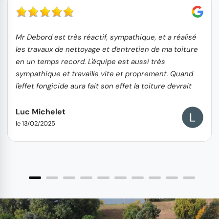
Mr Debord est très réactif, sympathique, et a réalisé
les travaux de nettoyage et d'entretien de ma toiture
en un temps record. L'équipe est aussi très
sympathique et travaille vite et proprement. Quand
l'effet fongicide aura fait son effet la toiture devrait
avoir l'air neuve ! Très bon relationnel Je recommande
vivement
Luc Michelet
le 13/02/2025