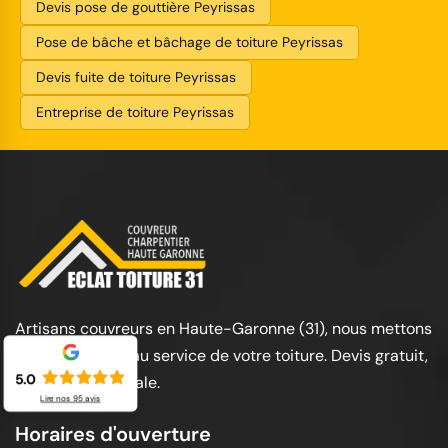
Devis pose de gouttière Peyrissas
Pose de bâche et bâchage de toiture Peyrissas
Devis fuite de toiture Peyrissas
Entreprise de toiture Peyrissas
Artisans couvreurs en Haute-Garonne (31), nous mettons
notre expertise au service de votre toiture. Devis gratuit,
5.0
garantie décennale.
Lire nos
95
avis
Horaires d'ouverture