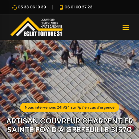
05 33 06 19 39
06 61 60 27 23
Nous intervenons 24h/24 sur 7j/7 en cas d'urgence
ARTISAN COUVREUR CHARPENTIER
SAINTE FOY D AIGREFEUILLE 31570