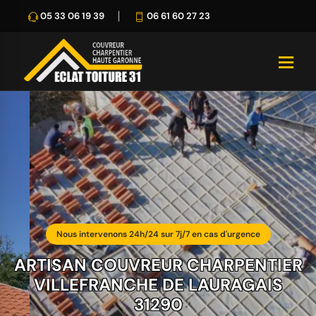
05 33 06 19 39
06 61 60 27 23
Nous intervenons 24h/24 sur 7j/7 en cas d'urgence
ARTISAN COUVREUR CHARPENTIER
VILLEFRANCHE DE LAURAGAIS
31290