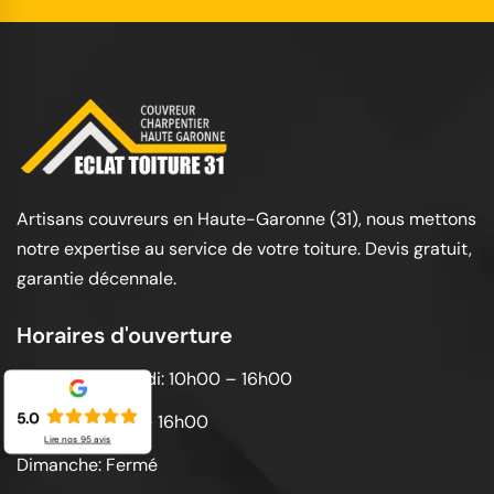
Artisans couvreurs en Haute-Garonne (31), nous mettons
notre expertise au service de votre toiture. Devis gratuit,
garantie décennale.
Horaires d'ouverture
Lundi au vendredi: 10h00 – 16h00
5.0
Samedi: 10h00 – 16h00
Lire nos
95
avis
Dimanche: Fermé