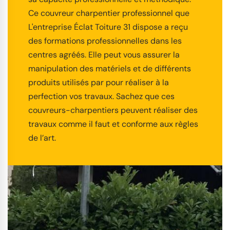
Ce couvreur charpentier professionnel que
L'entreprise Éclat Toiture 31 dispose a reçu
des formations professionnelles dans les
centres agréés. Elle peut vous assurer la
manipulation des matériels et de différents
produits utilisés par pour réaliser à la
perfection vos travaux. Sachez que ces
couvreurs-charpentiers peuvent réaliser des
travaux comme il faut et conforme aux règles
de l’art.