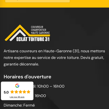
Artisans couvreurs en Haute-Garonne (31), nous mettons
notre expertise au service de votre toiture. Devis gratuit,
garantie décennale.
Horaires d'ouverture
Lundi au vendredi: 10h00 – 16h00
5.0
Samedi: 10h00 – 16h00
Lire nos
95
avis
Dimanche: Fermé