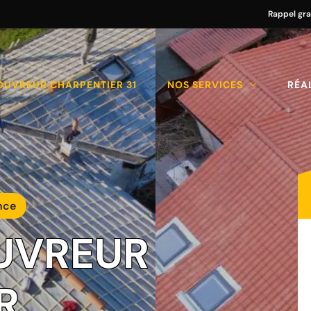
Rappel gra
OUVREUR CHARPENTIER 31
NOS SERVICES
RÉA
nce
UVREUR
R