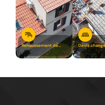
Rehaussement de
Devis chang
toiture 31
tuile 31