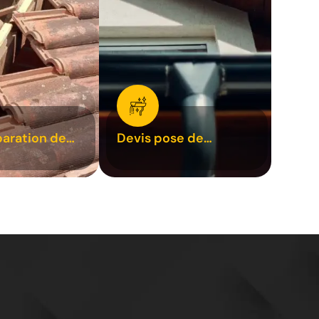
paration de
Devis pose de
1
gouttière 31