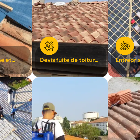
e et
Devis fuite de toiture
Entrepri
oiture 31
31
31