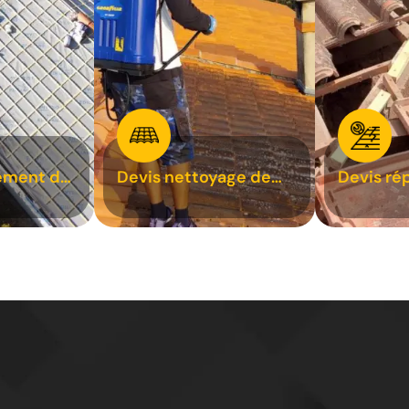
ement de
Devis nettoyage de
Devis ré
toiture 31
toiture 3