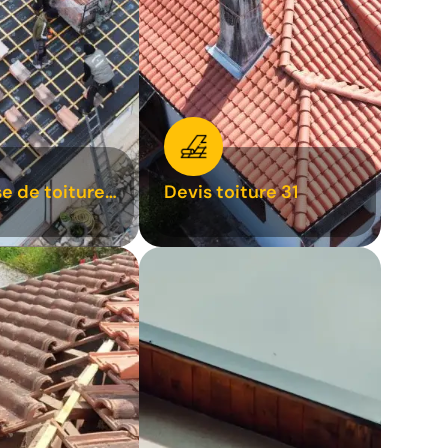
se de toiture
Devis toiture 31