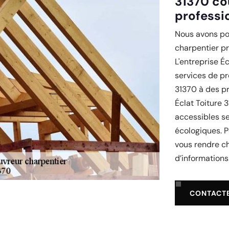
31370 co
professi
Nous avons pou
charpentier p
L'entreprise É
services de pr
31370 à des pr
Éclat Toiture 
accessibles se
écologiques. P
vous rendre ch
d’informations
CONTACT