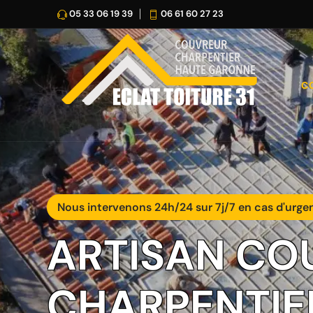
05 33 06 19 39
06 61 60 27 23
C
Nous intervenons 24h/24 sur 7j/7 en cas d'urge
ARTISAN CO
CHARPENTIE