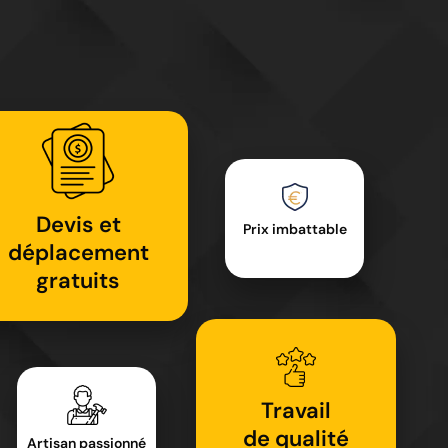
Devis et
Prix imbattable
déplacement
gratuits
Travail
de qualité
Artisan passionné