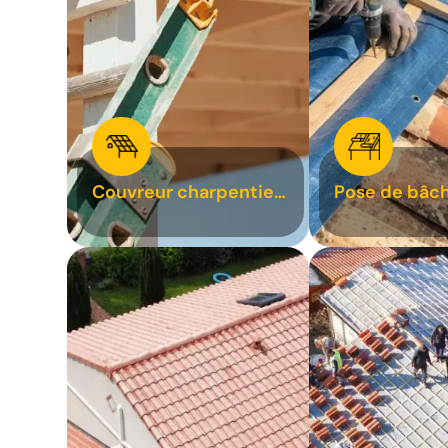
Couvreur charpentier
Pose de bâch
31
bâchage de t