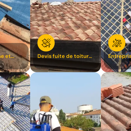
e et
Devis fuite de toiture
Entrepri
oiture 31
31
31