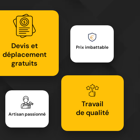
Devis et
Prix imbattable
déplacement
gratuits
Travail
de qualité
Artisan passionné