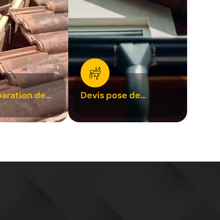
paration de
Devis pose de
1
gouttière 31