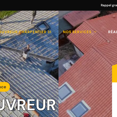
Rappel gra
OUVREUR CHARPENTIER 31
NOS SERVICES
RÉA
nce
UVREUR