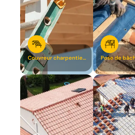
Couvreur charpentier
Pose de bâch
31
bâchage de t