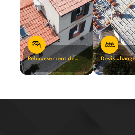
Rehaussement de
Devis chang
toiture 31
tuile 31