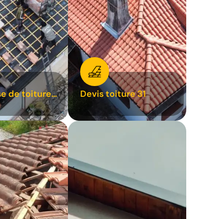
se de toiture
Devis toiture 31