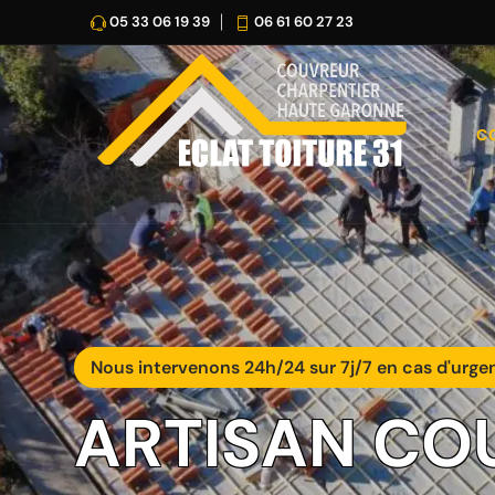
05 33 06 19 39
06 61 60 27 23
C
Nous intervenons 24h/24 sur 7j/7 en cas d'urge
ARTISAN CO