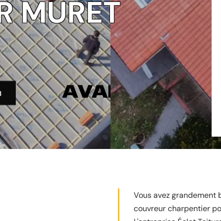
R MURET
3
Vous avez grandement bes
couvreur charpentier po