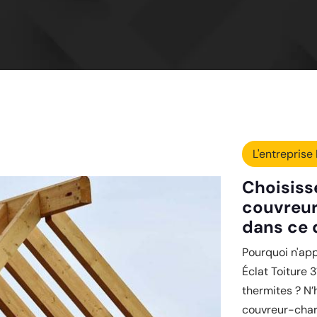
L'entreprise 
Choisisse
couvreur
dans ce 
Pourquoi n'ap
Éclat Toiture 
thermites ? N’h
couvreur-char