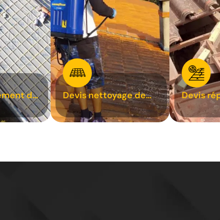
ement de
Devis nettoyage de
Devis ré
toiture 31
toiture 3