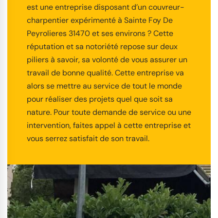
est une entreprise disposant d’un couvreur-
charpentier expérimenté à Sainte Foy De
Peyrolieres 31470 et ses environs ? Cette
réputation et sa notoriété repose sur deux
piliers à savoir, sa volonté de vous assurer un
travail de bonne qualité. Cette entreprise va
alors se mettre au service de tout le monde
pour réaliser des projets quel que soit sa
nature. Pour toute demande de service ou une
intervention, faites appel à cette entreprise et
vous serrez satisfait de son travail.