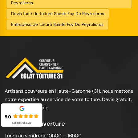
Peyrolieres
Devis fuite de toiture Sainte Foy De Peyrolieres
Entreprise de toiture Sainte Foy De Peyrolieres
Artisans couvreurs en Haute-Garonne (31), nous mettons
notre expertise au service de votre toiture. Devis gratuit,
garantie décennale.
5.0
Horaires d'ouverture
Lire nos
95
avis
Lundi au vendredi: 10h00 – 16h00