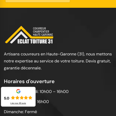
Artisans couvreurs en Haute-Garonne (31), nous mettons
notre expertise au service de votre toiture. Devis gratuit,
garantie décennale.
Horaires d'ouverture
Lundi au vendredi: 10h00 – 16h00
5.0
Samedi: 10h00 – 16h00
Lire nos
95
avis
Dimanche: Fermé