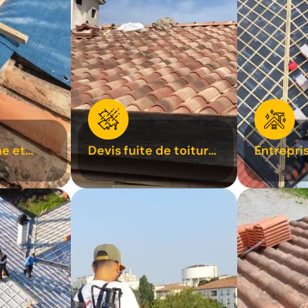
e et
Devis fuite de toiture
Entrepri
oiture 31
31
31