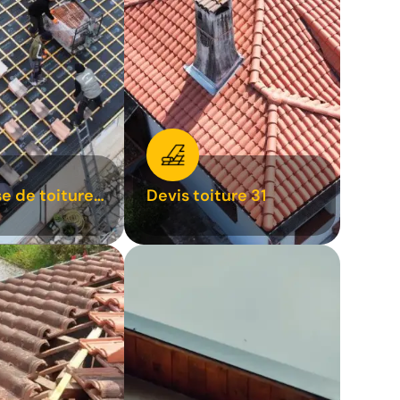
se de toiture
Devis toiture 31