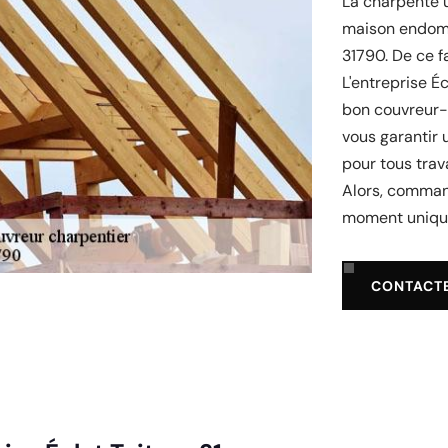
La charpente 
maison endomm
31790. De ce f
L'entreprise Éc
bon couvreur-
vous garantir 
pour tous trav
Alors, command
moment uniqu
CONTACT