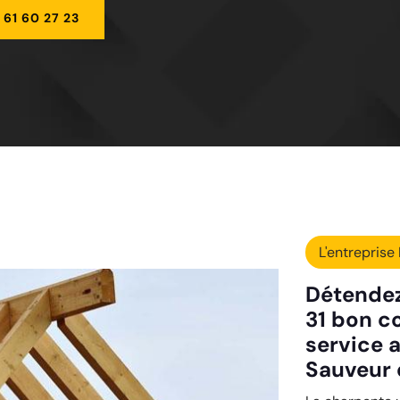
 61 60 27 23
L'entreprise 
Détendez
31 bon c
service a
Sauveur 