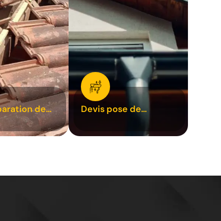
paration de
Devis pose de
1
gouttière 31