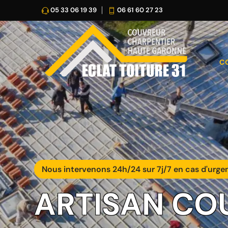
05 33 06 19 39
06 61 60 27 23
C
Nous intervenons 24h/24 sur 7j/7 en cas d'urge
ARTISAN CO