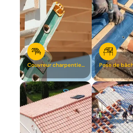
Couvreur charpentier
Pose de bâch
31
bâchage de t