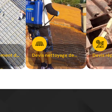
ement de
Devis nettoyage de
Devis ré
toiture 31
toiture 3