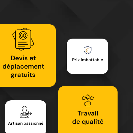
Devis et
Prix imbattable
déplacement
gratuits
Travail
de qualité
Artisan passionné