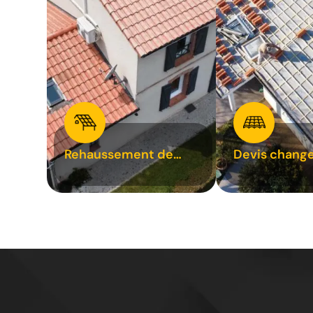
Rehaussement de
Devis chang
toiture 31
tuile 31