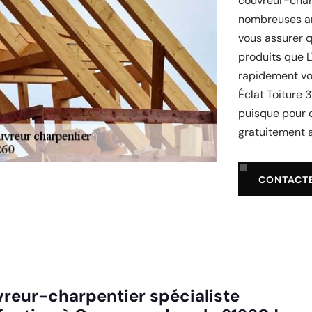
couvreur-char
nombreuses an
vous assurer q
produits que L
rapidement vot
Éclat Toiture 
puisque pour 
gratuitement a
CONTACT
uvreur-charpentier spécialiste