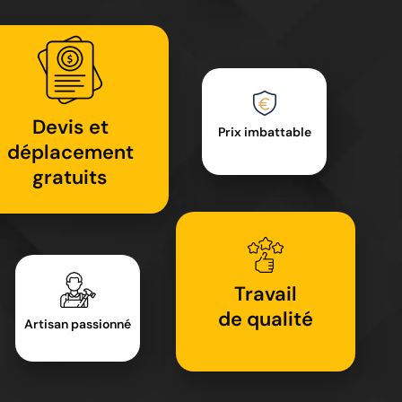
Devis et
Prix imbattable
déplacement
gratuits
Travail
de qualité
Artisan passionné