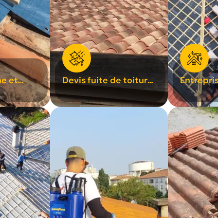
e et
Devis fuite de toiture
Entrepri
oiture 31
31
31