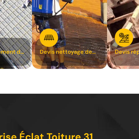
ement de
Devis nettoyage de
Devis ré
toiture 31
toiture 3
se Éclat Toiture 31