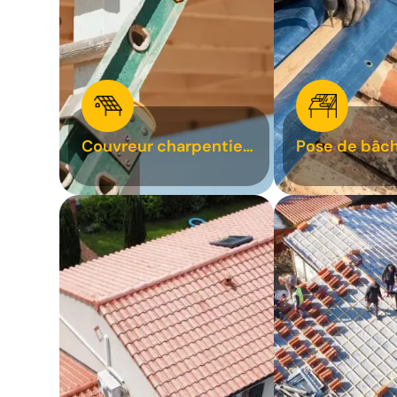
Couvreur charpentier
Pose de bâch
31
bâchage de t