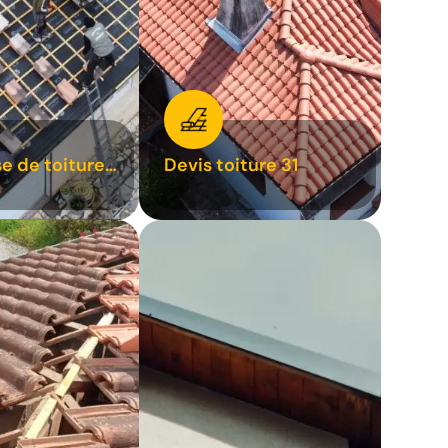
se de toiture
Devis toiture 31