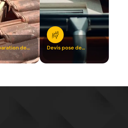
paration de
Devis pose de
1
gouttière 31