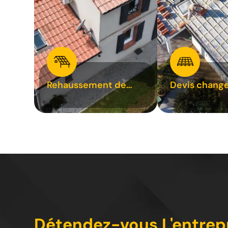
Rehaussement de
Devis chang
toiture 31
tuile 31
Détendez-vous L'entrepri