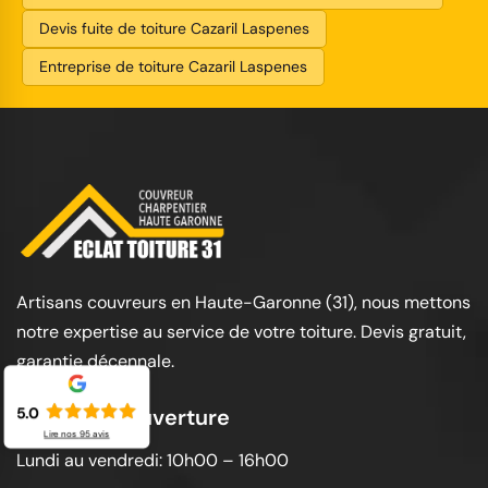
Devis fuite de toiture Cazaril Laspenes
Entreprise de toiture Cazaril Laspenes
Artisans couvreurs en Haute-Garonne (31), nous mettons
notre expertise au service de votre toiture. Devis gratuit,
garantie décennale.
Horaires d'ouverture
5.0
Lire nos
95
avis
Lundi au vendredi: 10h00 – 16h00