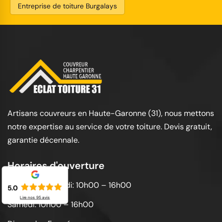
Entreprise de toiture Burgalays
Artisans couvreurs en Haute-Garonne (31), nous mettons
notre expertise au service de votre toiture. Devis gratuit,
garantie décennale.
Horaires d'ouverture
Lundi au vendredi: 10h00 – 16h00
5.0
Lire nos
95
avis
Samedi: 10h00 – 16h00