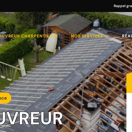
Rappel gra
OUVREUR CHARPENTIER 31
NOS SERVICES
RÉA
nce
UVREUR