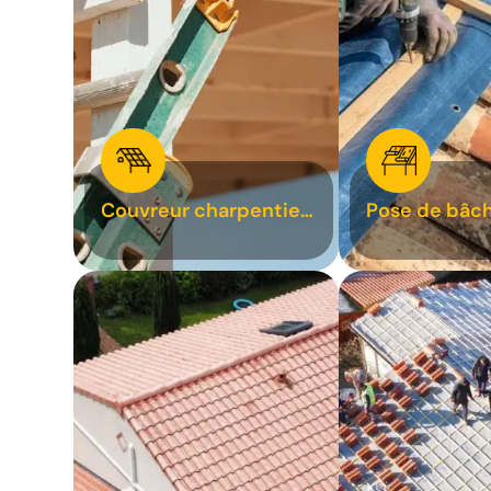
Couvreur charpentier
Pose de bâch
31
bâchage de t