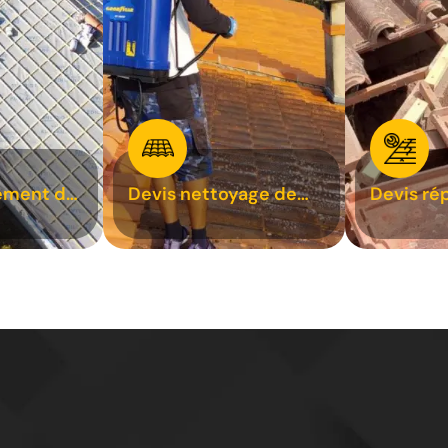
ement de
Devis nettoyage de
Devis ré
toiture 31
toiture 3