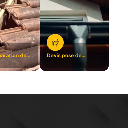
paration de
Devis pose de
1
gouttière 31