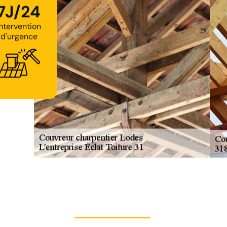
7J/24
Intervention
d'urgence