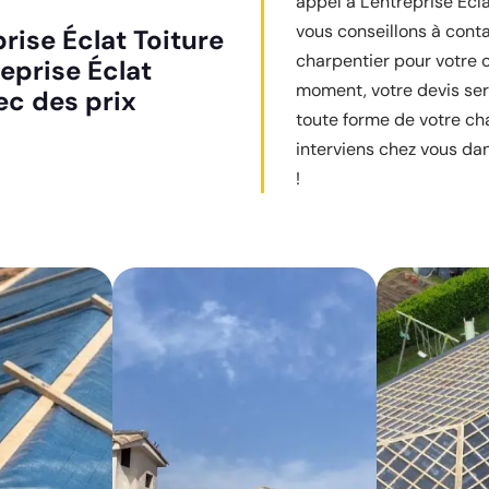
appel à L'entreprise Écl
vous conseillons à conta
rise Éclat Toiture
charpentier pour votre c
eprise Éclat
moment, votre devis sera
vec des prix
toute forme de votre cha
interviens chez vous dan
!