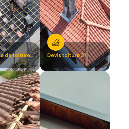
se de toiture
Devis toiture 31