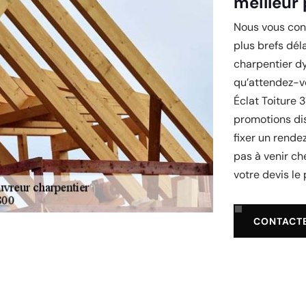
meilleur 
Nous vous conv
plus brefs dél
charpentier dy
qu’attendez-vo
Éclat Toiture 3
promotions di
fixer un rende
pas à venir ch
votre devis le
CONTACT