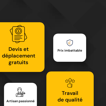
Devis et
Prix imbattable
déplacement
gratuits
Travail
de qualité
Artisan passionné