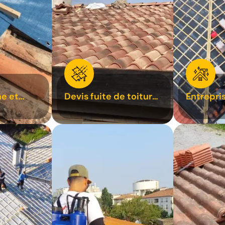
e et
Devis fuite de toiture
Entrepri
oiture 31
31
31