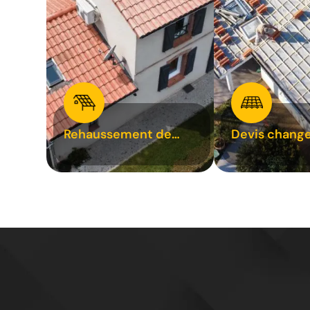
Rehaussement de
Devis chang
toiture 31
tuile 31