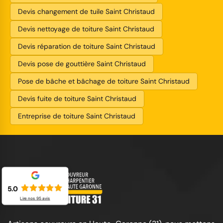
Devis changement de tuile Saint Christaud
Devis nettoyage de toiture Saint Christaud
Devis réparation de toiture Saint Christaud
Devis pose de gouttière Saint Christaud
Pose de bâche et bâchage de toiture Saint Christaud
Devis fuite de toiture Saint Christaud
Entreprise de toiture Saint Christaud
5.0
Lire nos
95
avis