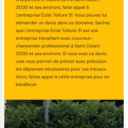
31330 et ses environs, faite appel à
L'entreprise Éclat Toiture 31. Vous pouvez lui
demander un devis dans ce domaine. Sachez
que L'entreprise Éclat Toiture 31 est une
entreprise travaillant avec couvreur-
charpentier professionnel à Saint Cezert
31330 et ses environs. Si vous avez ce devis,
cela vous permet de prévoir avec précision
les dépenses nécessaires pour vos travaux.
Alors, faites appel à cette entreprise pour en
bénéficier.