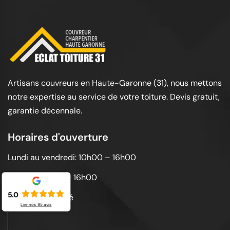
Artisans couvreurs en Haute-Garonne (31), nous mettons
notre expertise au service de votre toiture. Devis gratuit,
garantie décennale.
Horaires d'ouverture
Lundi au vendredi: 10h00 – 16h00
Samedi: 10h00 – 16h00
5.0
Dimanche: Fermé
Lire nos
95
avis