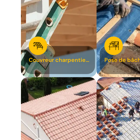
Couvreur charpentier
Pose de bâch
31
bâchage de t