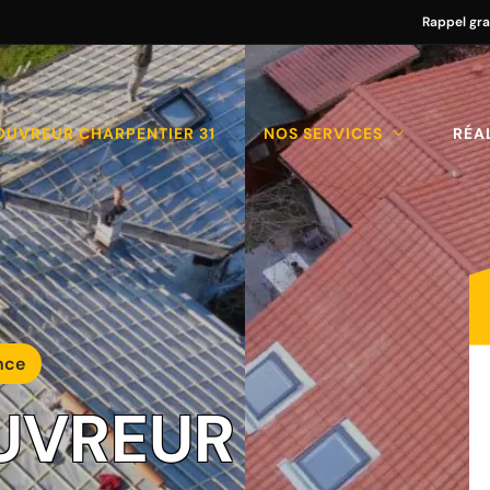
Rappel gra
OUVREUR CHARPENTIER 31
NOS SERVICES
RÉA
nce
UVREUR