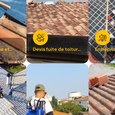
e et
Devis fuite de toiture
Entrepri
oiture 31
31
31