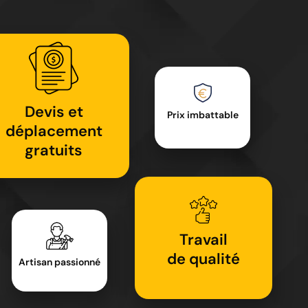
Devis et
Prix imbattable
déplacement
gratuits
Travail
de qualité
Artisan passionné