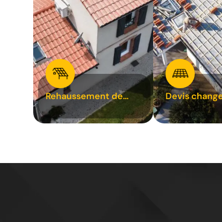
Rehaussement de
Devis chang
toiture 31
tuile 31