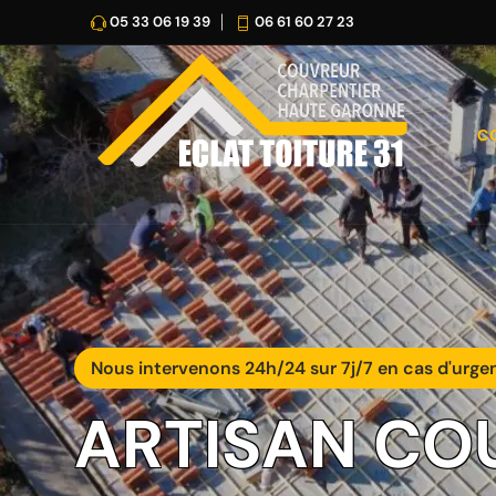
05 33 06 19 39
06 61 60 27 23
C
Nous intervenons 24h/24 sur 7j/7 en cas d'urge
ARTISAN CO