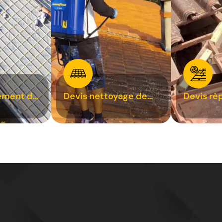
ement de
Devis nettoyage de
Devis ré
toiture 31
toiture 3