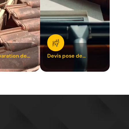
paration de
Devis pose de
1
gouttière 31