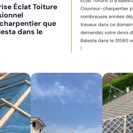
Éclat Toiture 31 à Bales
ise Éclat Toiture
Couvreur-charpentier pr
sionnel
nombreuses années déjà 
charpentier que
travaux dans ce domain
lesta dans le
demandez votre devis de
Balesta dans le 31580 vo
!