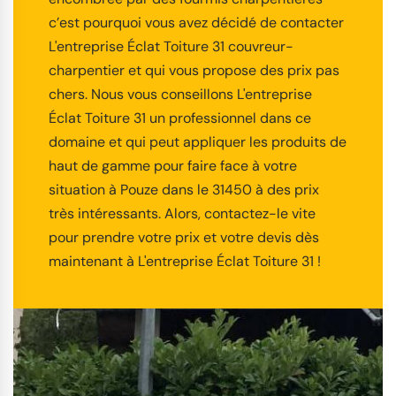
c’est pourquoi vous avez décidé de contacter
L'entreprise Éclat Toiture 31 couvreur-
charpentier et qui vous propose des prix pas
chers. Nous vous conseillons L'entreprise
Éclat Toiture 31 un professionnel dans ce
domaine et qui peut appliquer les produits de
haut de gamme pour faire face à votre
situation à Pouze dans le 31450 à des prix
très intéressants. Alors, contactez-le vite
pour prendre votre prix et votre devis dès
maintenant à L'entreprise Éclat Toiture 31 !