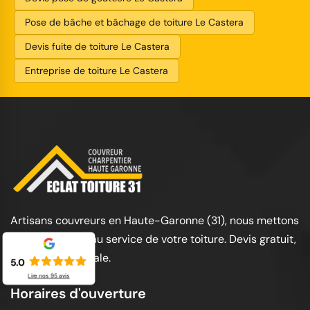
Pose de bâche et bâchage de toiture Le Castera
Devis fuite de toiture Le Castera
Entreprise de toiture Le Castera
Artisans couvreurs en Haute-Garonne (31), nous mettons
notre expertise au service de votre toiture. Devis gratuit,
garantie décennale.
5.0
Lire nos
95
avis
Horaires d'ouverture