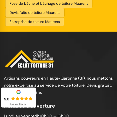
Pose de bâche et bâchage de toiture Maurens
Devis fuite de toiture Maurens
Entreprise de toiture Maurens
Artisans couvreurs en Haute-Garonne (31), nous mettons
notre expertise au service de votre toiture. Devis gratuit,
garantie décennale.
5.0
Horaires d'ouverture
Lire nos
95
avis
Lundi au vendredi: 10h00 – 16h00