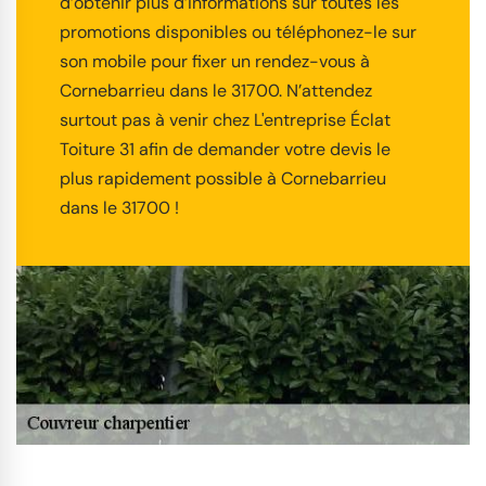
d’obtenir plus d’informations sur toutes les
promotions disponibles ou téléphonez-le sur
son mobile pour fixer un rendez-vous à
Cornebarrieu dans le 31700. N’attendez
surtout pas à venir chez L'entreprise Éclat
Toiture 31 afin de demander votre devis le
plus rapidement possible à Cornebarrieu
dans le 31700 !